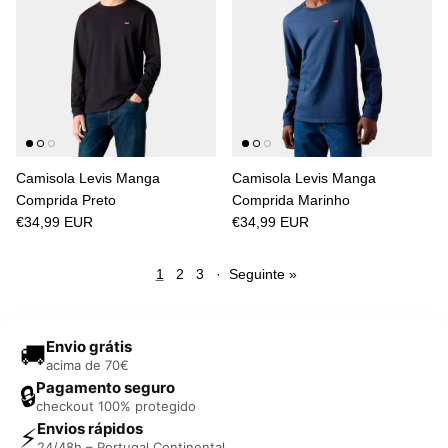
Camisola Levis Manga
Camisola Levis Manga
Comprida Preto
Comprida Marinho
€34,99 EUR
€34,99 EUR
1
2
3
·
Seguinte »
Envio grátis
🚚
acima de 70€
Pagamento seguro
🔒
checkout 100% protegido
Envios rápidos
⚡
24/48h – Portugal Continental