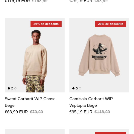
€119,19 EUR
€148,99
€79,19 EUR
€98,99
20% de desconto
20% de desconto
Sweat Carhartt WIP Chase
Camisola Carhartt WIP
Bege
Wiptopia Bege
€63,99 EUR
€79,99
€95,19 EUR
€118,99