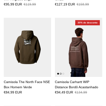
€95,99 EUR
€119,99
€127,19 EUR
€158,99
30% de desconto
Camisola The North Face NSE
Camisola Carhartt WIP
Box Homem Verde
Distance Bordô Acastanhado
€84,99 EUR
€94,49 EUR
€134,99