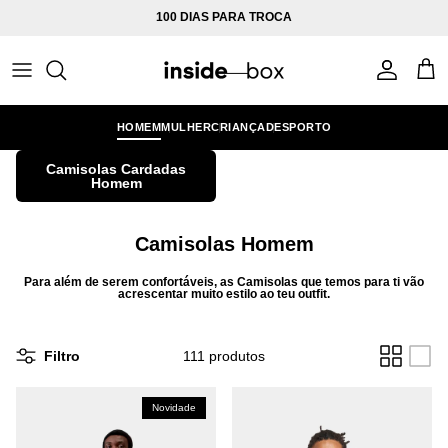
Ir para o conteúdo
100 DIAS PARA TROCA
Conta
Carr
HOMEM
MULHER
CRIANÇA
DESPORTO
Camisolas Cardadas
Homem
Camisolas Homem
Para além de serem confortáveis, as Camisolas que temos para ti vão
acrescentar muito estilo ao teu outfit.
Filtro
111 produtos
Novidade