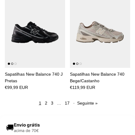
Sapatilhas New Balance 740 J
Sapatilhas New Balance 740
Pretas
Bege/Castanho
€99,99 EUR
€119,99 EUR
1
2
3
…
17
·
Seguinte »
Envio grátis
🚚
acima de 70€