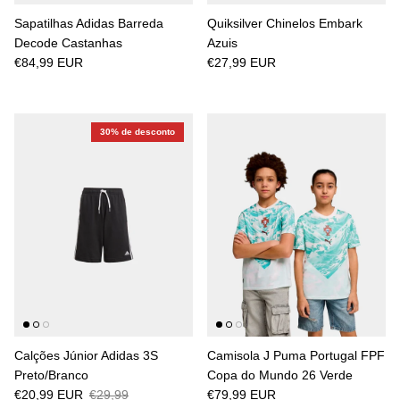
Sapatilhas Adidas Barreda
Quiksilver Chinelos Embark
Decode Castanhas
Azuis
€84,99 EUR
€27,99 EUR
30% de desconto
Calções Júnior Adidas 3S
Camisola J Puma Portugal FPF
Preto/Branco
Copa do Mundo 26 Verde
€20,99 EUR
€29,99
€79,99 EUR