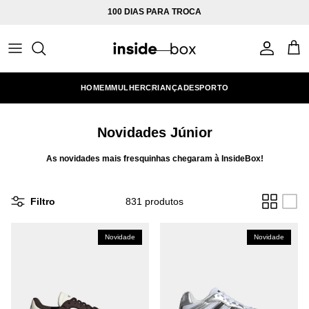
Ir para o conteúdo
100 DIAS PARA TROCA
Conta
Carr
HOMEM
MULHER
CRIANÇA
DESPORTO
Novidades Júnior
As novidades mais fresquinhas chegaram à InsideBox!
Filtro
831 produtos
Novidade
Novidade