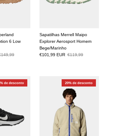
berland
Sapatilhas Merrell Maipo
tion 6 Low
Explorer Aerosport Homem
Bege/Marinho
€149,99
€101,99 EUR
€119,99
8% de desconto
20% de desconto