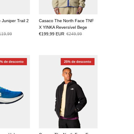
 Juniper Trail 2
Casaco The North Face TNF
X YINKA Reversível Bege
119,99
€199,99 EUR
€249,99
0% de desconto
25% de desconto