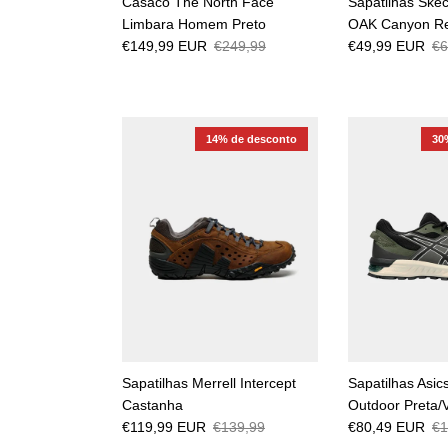
Casaco The North Face
Sapatilhas Ske
Limbara Homem Preto
OAK Canyon Re
€149,99 EUR
€249,99
€49,99 EUR
€6
14% de desconto
30
Sapatilhas Merrell Intercept
Sapatilhas Asic
Castanha
Outdoor Preta/
€119,99 EUR
€139,99
€80,49 EUR
€1