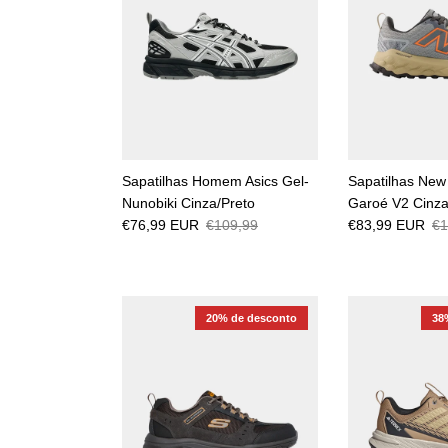
Sapatilhas Homem Asics Gel-
Sapatilhas New
Nunobiki Cinza/Preto
Garoé V2 Cinz
€76,99 EUR
€109,99
€83,99 EUR
€1
20% de desconto
38