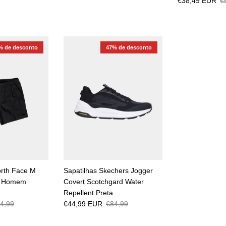
€38,49 EUR
€
% de desconto
47% de desconto
rth Face M
Sapatilhas Skechers Jogger
On Homem
Covert Scotchgard Water
Repellent Preta
4,99
€44,99 EUR
€84,99