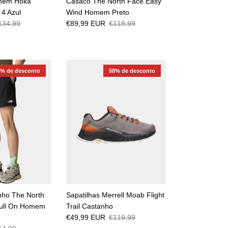
omem Hoka
Casaco The North Face Easy
 4 Azul
Wind Homem Preto
134,99
€89,99 EUR
€119,99
0% de desconto
58% de desconto
nho The North
Sapatilhas Merrell Moab Flight
Pull On Homem
Trail Castanho
€49,99 EUR
€119,99