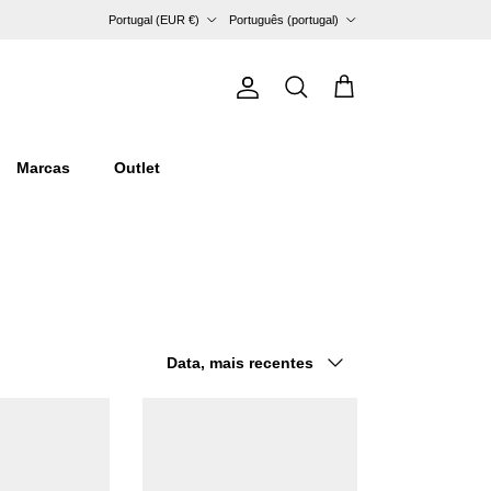
País/Região
Idioma
Portugal (EUR €)
Português (portugal)
Conta
Carrinho
Pesquisar
Marcas
Outlet
Ordenar por
Data, mais recentes