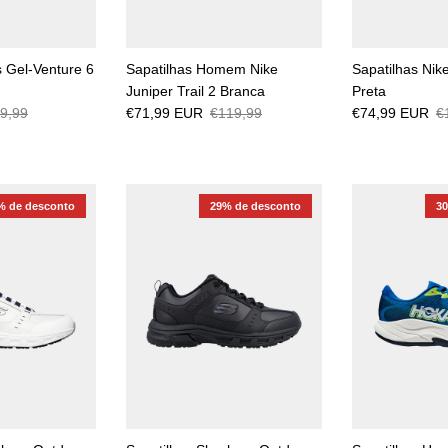
s Gel-Venture 6
Sapatilhas Homem Nike
Sapatilhas Nike
Juniper Trail 2 Branca
Preta
9,99
€71,99 EUR
€119,99
€74,99 EUR
€
% de desconto
29% de desconto
3