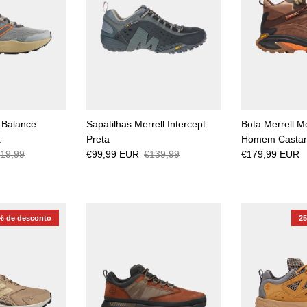
 Balance
Sapatilhas Merrell Intercept
Bota Merrell 
a
Preta
Homem Casta
19,99
€99,99 EUR
€139,99
€179,99 EUR
% de desconto
2