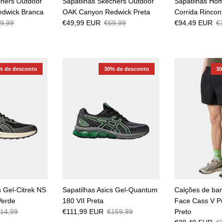
chers Outdoor
Sapatilhas Skechers Outdoor
Sapatilhas H
dwick Branca
OAK Canyon Redwick Preta
Corrida Rincon
9,99
€49,99 EUR
€69,99
€94,49 EUR
€
% de desconto
30% de desconto
3
s Gel-Citrek NS
Sapatilhas Asics Gel-Quantum
Calções de ba
Verde
180 VII Preta
Face Cass V 
14,99
€111,99 EUR
€159,99
Preto