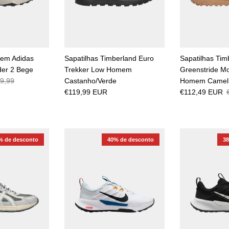
mem Adidas
Sapatilhas Timberland Euro
Sapatilhas Tim
der 2 Bege
Trekker Low Homem
Greenstride Mo
9,99
Castanho/Verde
Homem Camel
€119,99 EUR
€112,49 EUR
% de desconto
40% de desconto
3