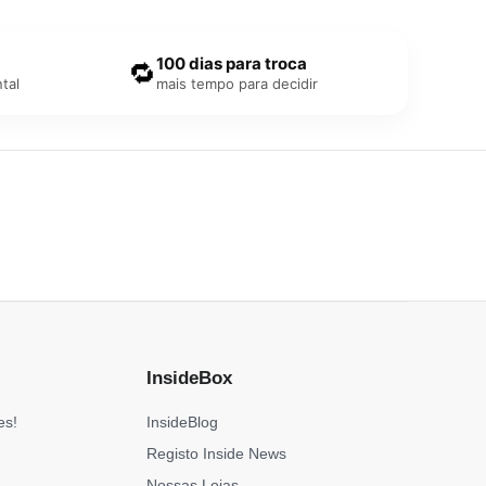
100 dias para troca
🔁
tal
mais tempo para decidir
InsideBox
es!
InsideBlog
Registo Inside News
Nossas Lojas