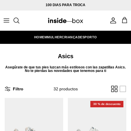
Ir al contenido
100 DIAS PARA TROCA
Cuenta
Carr
HOMEM
MULHER
CRIANÇA
DESPORTO
Asics
Asegúrate de que tus pies luzcan más estilosos con las zapatillas Asics.
No te pierdas las novedades que tenemos para ti
Filtro
32 productos
30 % de descuento