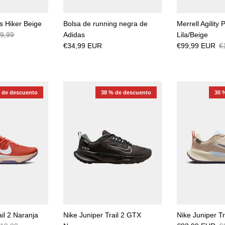
s Hiker Beige
Bolsa de running negra de
Merrell Agility 
9,99
Adidas
Lila/Beige
€34,99 EUR
€99,99 EUR
€
 de descuento
38 % de descuento
30 
ail 2 Naranja
Nike Juniper Trail 2 GTX
Nike Juniper T