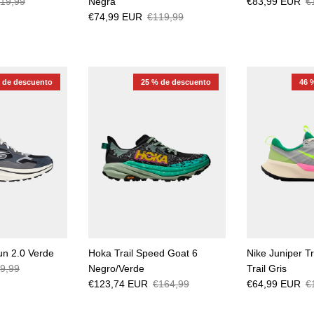
19,99
Negra
€83,99 EUR
€
€74,99 EUR
€119,99
 de descuento
25 % de descuento
46 
n 2.0 Verde
Hoka Trail Speed ​​Goat 6
Nike Juniper Tr
9,99
Negro/Verde
Trail Gris
€123,74 EUR
€164,99
€64,99 EUR
€