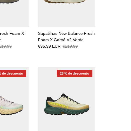
Fresh Foam X
Sapatilhas New Balance Fresh
e
Foam X Garoé V2 Verde
119,99
€95,99 EUR
€119,99
% de descuento
25 % de descuento