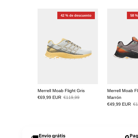
42 % de descuento
58 %
Merrell Moab Flight Gris
Merrell Moab Fli
€69,99 EUR
€119,99
Marrón
€49,99 EUR
€1
Envio grátis
Pag