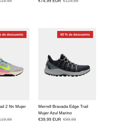
119,99
€74,99 EUR
€119,99
% de descuento
60 % de descuento
ail 2 Nn Mujer
Merrell Bravada Edge Trail
Mujer Azul Marino
119,99
€39,99 EUR
€99,99