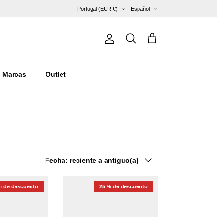
País/Región
Idioma
Portugal (EUR €)
Español
Cuenta
Carrito
Buscar
Marcas
Outlet
Ordenar por
Fecha: reciente a antiguo(a)
% de descuento
25 % de descuento