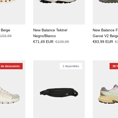
 Beige
New Balance Tektrel
New Balance 
159,99
Negro/Blanco
Garoé V2 Beig
€71,49 EUR
€109,99
€83,99 EUR
€
 de descuento
2 disponibles
38 