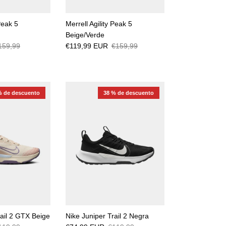
Peak 5
Merrell Agility Peak 5
Beige/Verde
159,99
€119,99 EUR
€159,99
% de descuento
38 % de descuento
rail 2 GTX Beige
Nike Juniper Trail 2 Negra