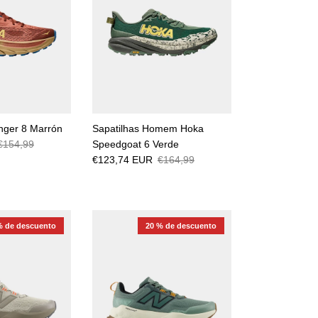
nger 8 Marrón
Sapatilhas Homem Hoka
€154,99
Speedgoat 6 Verde
€123,74 EUR
€164,99
% de descuento
20 % de descuento