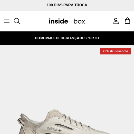
Ir para o conteúdo
100 DIAS PARA TROCA
Conta
Carr
HOMEM
MULHER
CRIANÇA
DESPORTO
20% de desconto