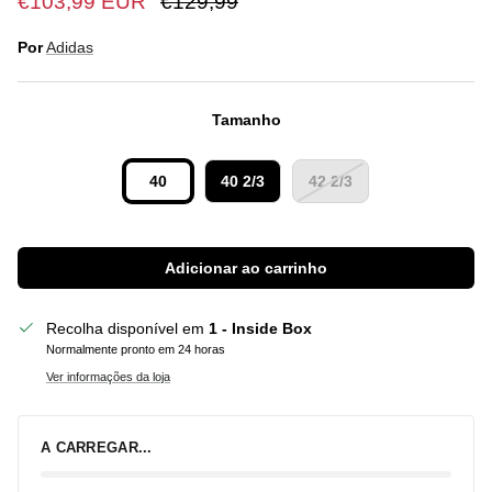
€103,99 EUR
€129,99
Por
Adidas
Tamanho
40
40 2/3
42 2/3
Adicionar ao carrinho
Recolha disponível em
1 - Inside Box
Normalmente pronto em 24 horas
Ver informações da loja
A CARREGAR...