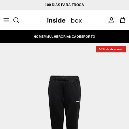
Ir para o conteúdo
100 DIAS PARA TROCA
Conta
Carr
HOMEM
MULHER
CRIANÇA
DESPORTO
56% de desconto