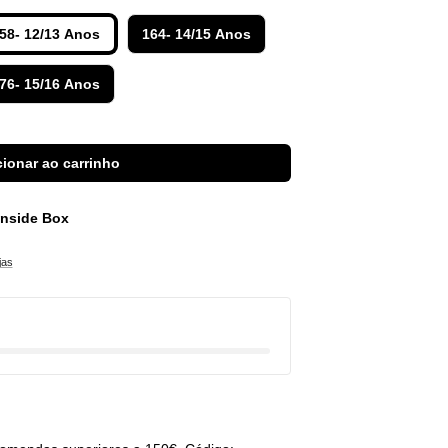
58- 12/13 Anos
164- 14/15 Anos
76- 15/16 Anos
ionar ao carrinho
 Inside Box
jas