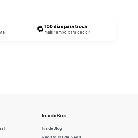
100 dias para troca
🔁
tal
mais tempo para decidir
InsideBox
es!
InsideBlog
Registo Inside News