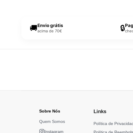
Envio grátis
Pag
🚚
🔒
acima de 70€
che
Sobre Nós
Links
Quem Somos
Política de Privacida
Instagram
Política de Reembol