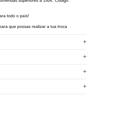
omendas superiores a 150€. Código:
ara todo o país!
para que possas realizar a tua troca