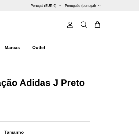
País/Região
Idioma
Portugal (EUR €)
Português (portugal)
Conta
Carrinho
Pesquisar
Marcas
Outlet
ção Adidas J Preto
Tamanho