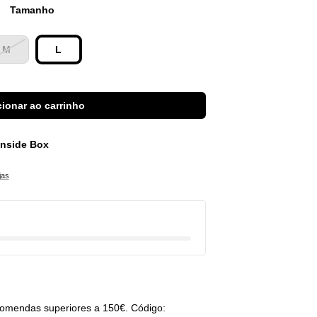
Tamanho
M
L
ionar ao carrinho
 Inside Box
jas
omendas superiores a 150€. Código: