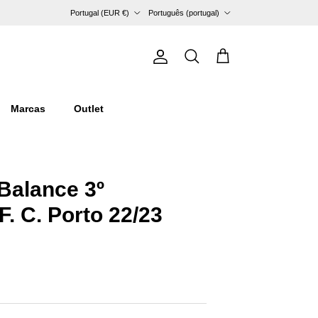
País/Região
Idioma
Portugal (EUR €)
Português (portugal)
Conta
Carrinho
Pesquisar
Marcas
Outlet
Balance 3º
. C. Porto 22/23