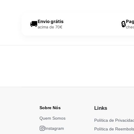
Envio grátis
Pag
🚚
🔒
acima de 70€
che
Sobre Nós
Links
Quem Somos
Política de Privacida
Instagram
Política de Reembol