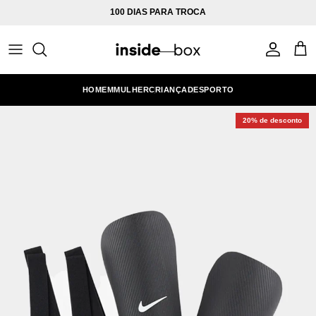
Ir para o conteúdo
100 DIAS PARA TROCA
Conta
Carr
HOMEM
MULHER
CRIANÇA
DESPORTO
20% de desconto