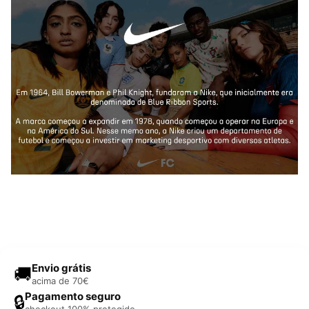
Envio grátis
🚚
acima de 70€
Pagamento seguro
🔒
checkout 100% protegido