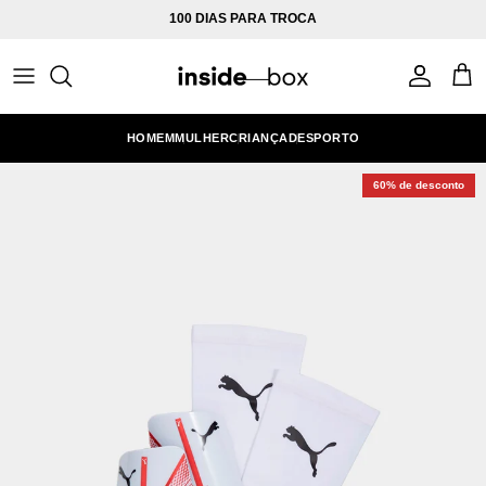
Ir para o conteúdo
100 DIAS PARA TROCA
Conta
Carr
HOMEM
MULHER
CRIANÇA
DESPORTO
60% de desconto