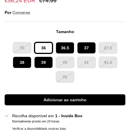
€56,24 EUR
€74,99
Por
Converse
Tamanho
35
36
36.5
37
37.5
38
39
40
41
41.5
42
Adicionar ao carrinho
Recolha disponível em
1 - Inside Box
Normalmente pronto em 24 horas
Verificar a disponibilidade noutras lojas