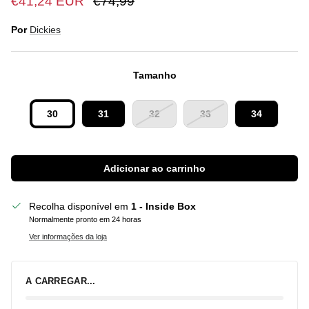
€41,24 EUR
€74,99
Por
Dickies
Tamanho
30
31
32
33
34
Adicionar ao carrinho
Recolha disponível em
1 - Inside Box
Normalmente pronto em 24 horas
Ver informações da loja
A CARREGAR...