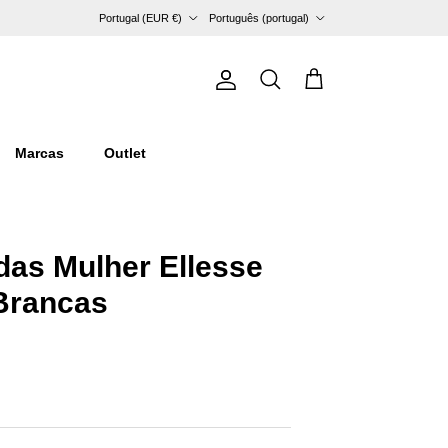
País/Região
Idioma
Portugal (EUR €)
Português (portugal)
Conta
Carrinho
Pesquisar
Marcas
Outlet
das Mulher Ellesse
Brancas