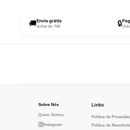
Envio grátis
Pag
🚚
🔒
acima de 70€
che
Sobre Nós
Links
Quem Somos
Política de Privacida
Instagram
Política de Reembol