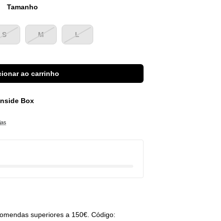
Tamanho
S
M
L
ionar ao carrinho
 Inside Box
jas
omendas superiores a 150€. Código: