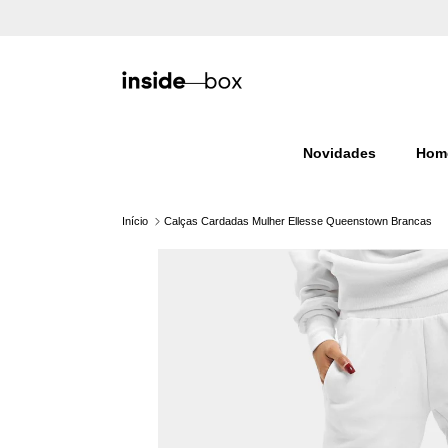
Ir para o conteúdo
Novidades
Hom
Início
Calças Cardadas Mulher Ellesse Queenstown Brancas