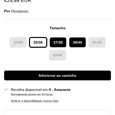
€25,99 EUR
Por
Havaianas
Tamanho
33/34
35/36
37/38
39/40
41/42
43/44
Adicionar ao carrinho
Recolha disponível em
4 - Amarante
Normalmente pronto em 24 horas
Verificar a disponibilidade noutras lojas