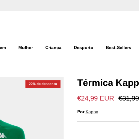
100 DIAS PARA TROCA
em
Mulher
Criança
Desporto
Best-Sellers
Térmica Kapp
22% de desconto
€24,99 EUR
€31,99
Por
Kappa