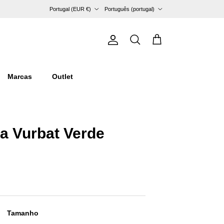
País/Região
Idioma
Portugal (EUR €)
Português (portugal)
Conta
Carrinho
Pesquisar
Marcas
Outlet
a Vurbat Verde
Tamanho