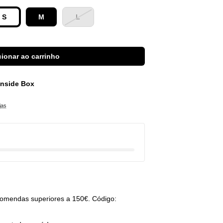
S
M
L
ionar ao carrinho
 Inside Box
jas
omendas superiores a 150€. Código: