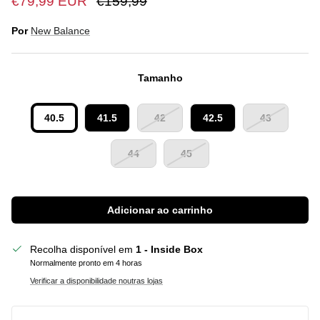
€79,99 EUR
€159,99
Por
New Balance
Tamanho
40.5
41.5
42
42.5
43
44
45
Adicionar ao carrinho
Recolha disponível em
1 - Inside Box
Normalmente pronto em 4 horas
Verificar a disponibilidade noutras lojas