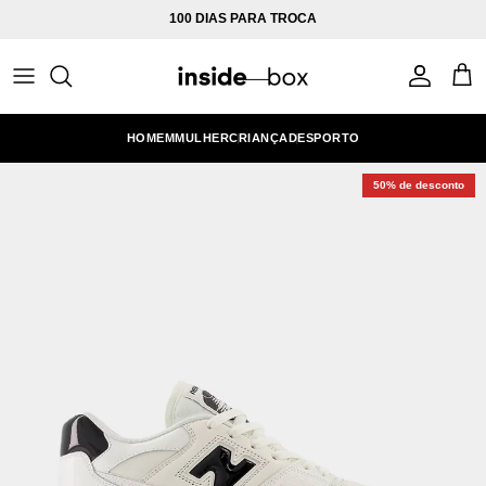
Ir para o conteúdo
100 DIAS PARA TROCA
Conta
Carr
HOMEM
MULHER
CRIANÇA
DESPORTO
50% de desconto