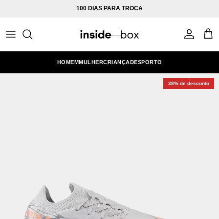
Ir para o conteúdo
100 DIAS PARA TROCA
Conta
Carr
HOMEM
MULHER
CRIANÇA
DESPORTO
38% de desconto