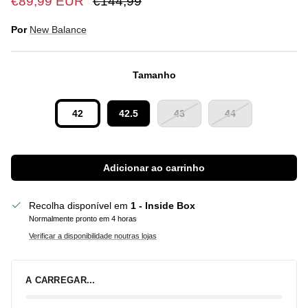
€89,99 EUR
€144,99
Por
New Balance
Tamanho
42
42.5
43
44
Adicionar ao carrinho
Recolha disponível em
1 - Inside Box
Normalmente pronto em 4 horas
Verificar a disponibilidade noutras lojas
A CARREGAR...