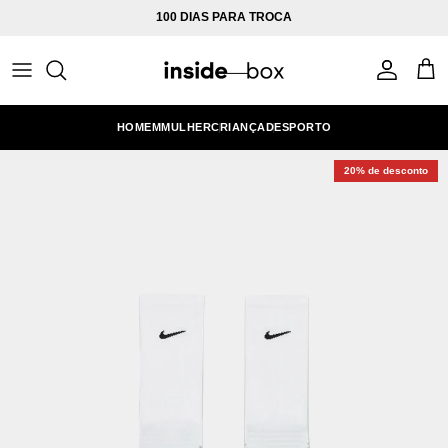
Ir para o conteúdo
100 DIAS PARA TROCA
Conta
Carr
HOMEM
MULHER
CRIANÇA
DESPORTO
20% de desconto