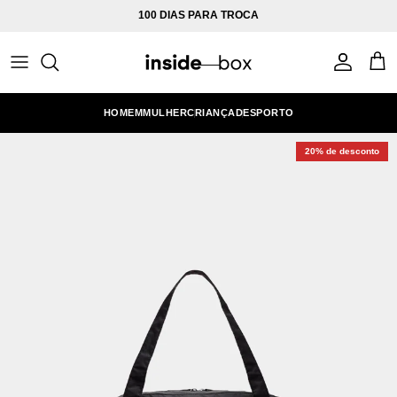
Ir para o conteúdo
100 DIAS PARA TROCA
Conta
Carr
HOMEM
MULHER
CRIANÇA
DESPORTO
20% de desconto