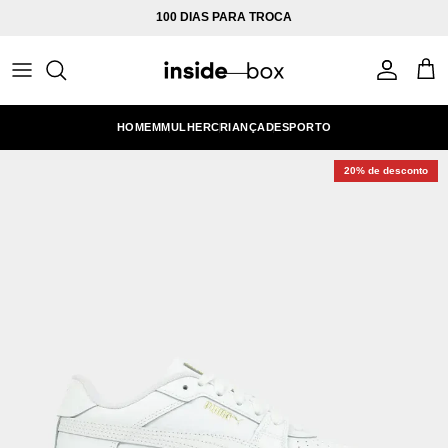
Ir para o conteúdo
100 DIAS PARA TROCA
Conta
Carr
HOMEM
MULHER
CRIANÇA
DESPORTO
20% de desconto