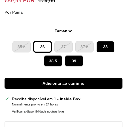
€59,99 EUR
€74,99
Por
Puma
Tamanho
35.5
36
37
37.5
38
38.5
39
Adicionar ao carrinho
Recolha disponível em
1 - Inside Box
Normalmente pronto em 24 horas
Verificar a disponibilidade noutras lojas