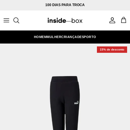
Ir para o conteúdo
100 DIAS PARA TROCA
Conta
Carr
HOMEM
MULHER
CRIANÇA
DESPORTO
15% de desconto