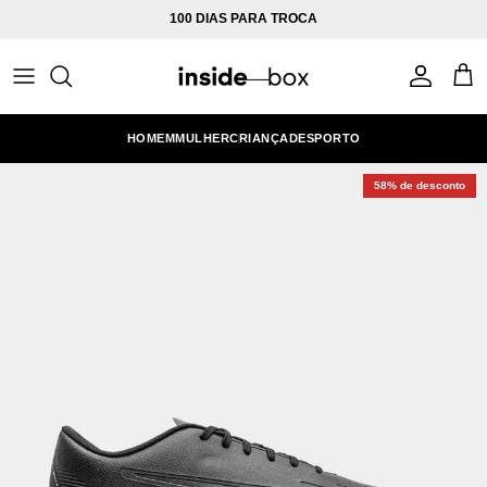
Ir para o conteúdo
100 DIAS PARA TROCA
Conta
Carr
HOMEM
MULHER
CRIANÇA
DESPORTO
58% de desconto