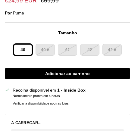
€24,99 EUR
€59,99
Por
Puma
Tamanho
40
40.5
41
42
42.5
Adicionar ao carrinho
Recolha disponível em
1 - Inside Box
Normalmente pronto em 4 horas
Verificar a disponibilidade noutras lojas
A CARREGAR...