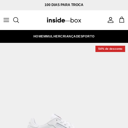
Ir para o conteúdo
100 DIAS PARA TROCA
Conta
Carr
HOMEM
MULHER
CRIANÇA
DESPORTO
54% de desconto