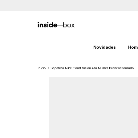
Ir para o conteúdo
Novidades
Hom
Início
Sapatilha Nike Court Vision Alta Mulher Branco/Dourado