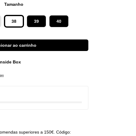
Tamanho
38
39
40
ionar ao carrinho
 Inside Box
jas
omendas superiores a 150€. Código: