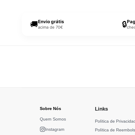
Envio grátis
Pag
🚚
🔒
acima de 70€
che
Sobre Nós
Links
Quem Somos
Política de Privacida
Instagram
Política de Reembol