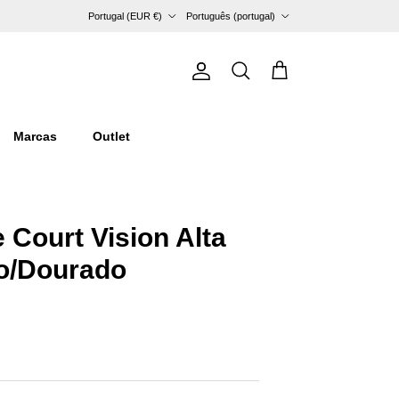
País/Região
Idioma
Portugal (EUR €)
Português (portugal)
Conta
Carrinho
Pesquisar
Marcas
Outlet
 Court Vision Alta
o/Dourado