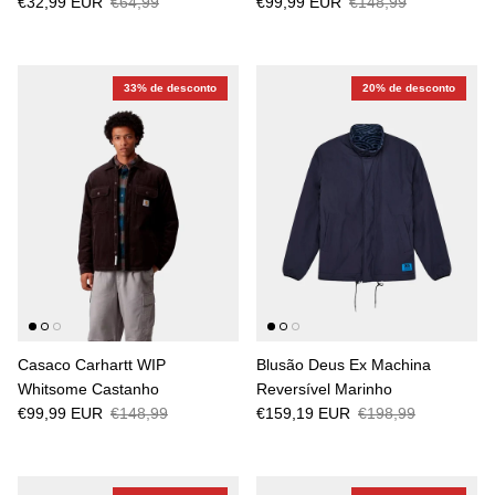
€32,99 EUR
€64,99
€99,99 EUR
€148,99
33% de desconto
20% de desconto
Casaco Carhartt WIP
Blusão Deus Ex Machina
Whitsome Castanho
Reversível Marinho
€99,99 EUR
€148,99
€159,19 EUR
€198,99