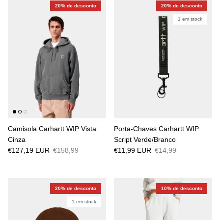
20% de desconto
20% de desconto
1 em stock
Camisola Carhartt WIP Vista
Porta-Chaves Carhartt WIP
Cinza
Script Verde/Branco
€127,19 EUR
€158,99
€11,99 EUR
€14,99
20% de desconto
10% de desconto
1 em stock