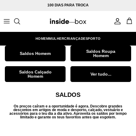
Ir para o conteúdo
100 DIAS PARA TROCA
Conta
Carr
HOMEM
MULHER
CRIANÇA
DESPORTO
Saldos Roupa
Saldos Homem
Homem
Saldos Calçado
Ver tudo...
Homem
SALDOS
Os preços caíram e a oportunidade é agora. Descobre grandes
descontos em artigos de moda e desporto, calçado, vestuário e
acessórios para o teu dia a dia ativo. Aproveita os saldos por tempo
limitado e garante os teus favoritos antes que esgotem.