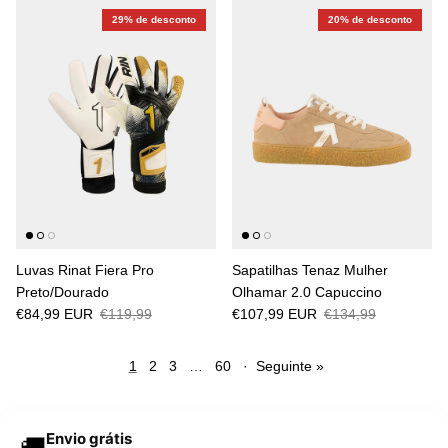
29% de desconto
20% de desconto
Luvas Rinat Fiera Pro
Sapatilhas Tenaz Mulher
Preto/Dourado
Olhamar 2.0 Capuccino
€84,99 EUR
€119,99
€107,99 EUR
€134,99
1
2
3
…
60
·
Seguinte »
Envio grátis
🚚