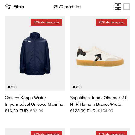
Filtro
2970 produtos
50% de desconto
20% de desconto
Casaco Kappa Wister
Sapatilhas Tenaz Olhamar 2.0
Impermeável Unisexo Marinho
NTR Homem Branco/Preto
€16,50 EUR
€32,99
€123,99 EUR
€154,99
20% de desconto
15% de desconto