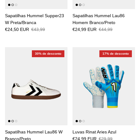
Sapatilhas Hummel Supper23
Sapatilhas Hummel Lau86
W Preta/Branca
Homem Branco/Preto
€24,50 EUR
€43,99
€24,99 EUR
€44,99
30% de desconto
17% de desconto
Sapatilhas Hummel Lau86 W
Luvas Rinat Aries Azul
Branco/Preto
€24,99 EUR
€29,99