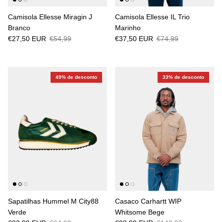
Camisola Ellesse Miragin J
Camisola Ellesse IL Trio
Branco
Marinho
€27,50 EUR
€54,99
€37,50 EUR
€74,99
49% de desconto
33% de desconto
Sapatilhas Hummel M City88
Casaco Carhartt WIP
Verde
Whitsome Bege