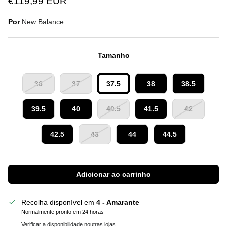
€119,99 EUR
Por
New Balance
Tamanho
36
37
37.5
38
38.5
39.5
40
40.5
41.5
42
42.5
43
44
44.5
Adicionar ao carrinho
Recolha disponível em
4 - Amarante
Normalmente pronto em 24 horas
Verificar a disponibilidade noutras lojas