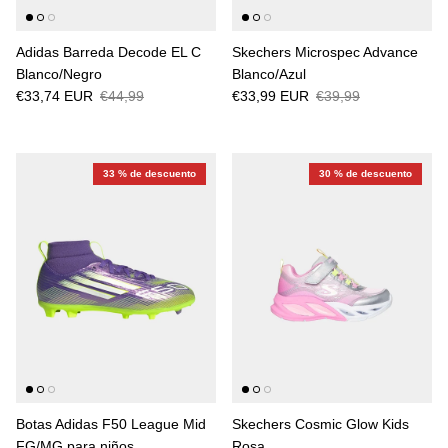
Adidas Barreda Decode EL C
Skechers Microspec Advance
Blanco/Negro
Blanco/Azul
€33,74 EUR
€44,99
€33,99 EUR
€39,99
33 % de descuento
30 % de descuento
Botas Adidas F50 League Mid
Skechers Cosmic Glow Kids
FG/MG para niños
Rosa