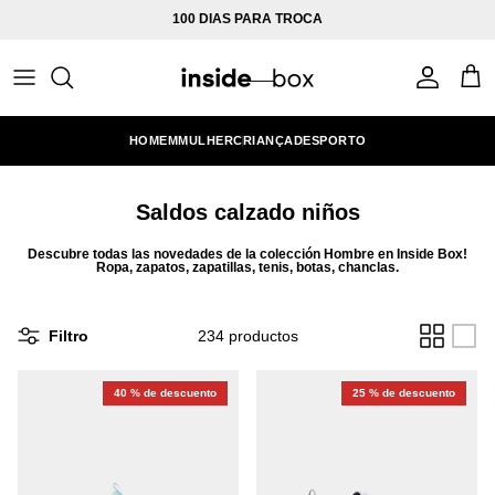
Ir al contenido
100 DIAS PARA TROCA
Cuenta
Carr
HOMEM
MULHER
CRIANÇA
DESPORTO
Saldos calzado niños
Descubre todas las novedades de la colección Hombre en Inside Box!
Ropa, zapatos, zapatillas, tenis, botas, chanclas.
Filtro
234 productos
40 % de descuento
25 % de descuento