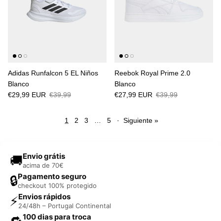
Adidas Runfalcon 5 EL Niños
Reebok Royal Prime 2.0
Blanco
Blanco
€29,99 EUR
€39,99
€27,99 EUR
€39,99
1
2
3
…
5
·
Siguiente »
Envio grátis
🚚
acima de 70€
Pagamento seguro
🔒
checkout 100% protegido
Envios rápidos
⚡
24/48h – Portugal Continental
100 dias para troca