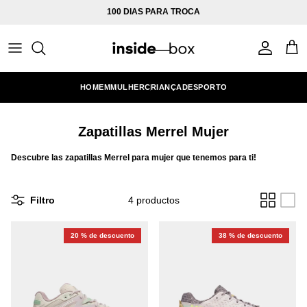
Ir al contenido
100 DIAS PARA TROCA
Cuenta
Carr
HOMEM
MULHER
CRIANÇA
DESPORTO
Zapatillas Merrel Mujer
Descubre las zapatillas Merrel para mujer que tenemos para ti!
Filtro
4 productos
20 % de descuento
38 % de descuento