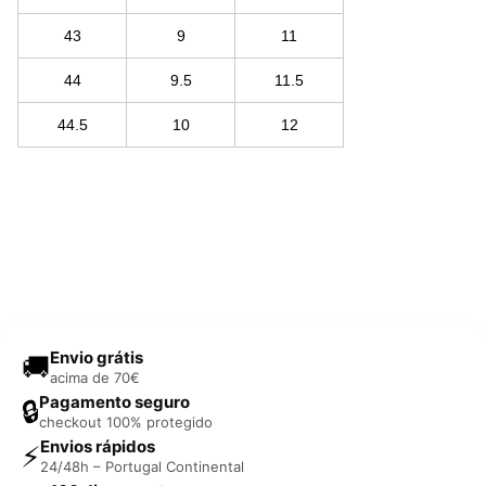
43
9
11
44
9.5
11.5
44.5
10
12
Envio grátis
🚚
acima de 70€
Pagamento seguro
🔒
checkout 100% protegido
Envios rápidos
⚡
24/48h – Portugal Continental