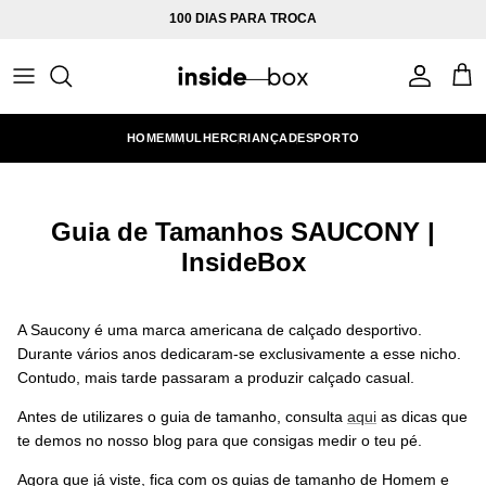
Ir para o conteúdo
100 DIAS PARA TROCA
Conta
Carr
HOMEM
MULHER
CRIANÇA
DESPORTO
Guia de Tamanhos SAUCONY |
InsideBox
A Saucony é uma marca americana de calçado desportivo.
Durante vários anos dedicaram-se exclusivamente a esse nicho.
Contudo, mais tarde passaram a produzir calçado casual.
Antes de utilizares o guia de tamanho, consulta
aqui
as dicas que
te demos no nosso blog para que consigas medir o teu pé.
Agora que já viste, fica com os guias de tamanho de Homem e