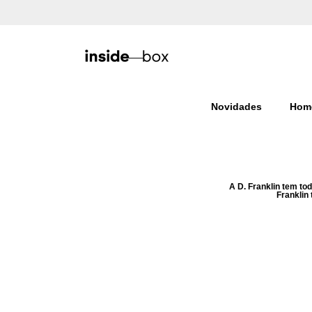
Ir para o conteúdo
Novidades
Hom
A D. Franklin tem to
Franklin