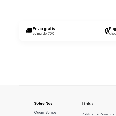
Envio grátis
Pag
🚚
🔒
acima de 70€
che
Sobre Nós
Links
Quem Somos
Política de Privacida