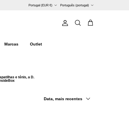
País/Região
Idioma
Portugal (EUR €)
Português (portugal)
Conta
Carrinho
Pesquisar
Marcas
Outlet
atilhas e ténis, a D.
InsideBox
Ordenar por
Data, mais recentes