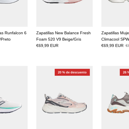
as Runfalcon 6
Zapatillas New Balance Fresh
Zapatillas Muje
/Preto
Foam 520 V9 Beige/Gris
Climacool SPW
€69,99 EUR
€69,99 EUR
€
20 % de descuento
26 