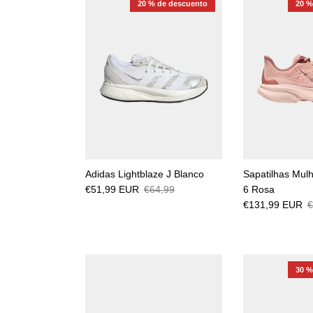
20 % de descuento
20 %
Adidas Lightblaze J Blanco
Sapatilhas Mul
€51,99 EUR
€64,99
6 Rosa
€131,99 EUR
€
30 %