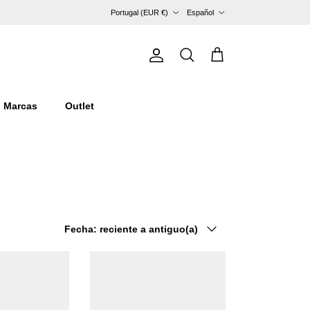
País/Región
Idioma
Portugal (EUR €)
Español
Cuenta
Carrito
Buscar
Marcas
Outlet
Ordenar por
Fecha: reciente a antiguo(a)