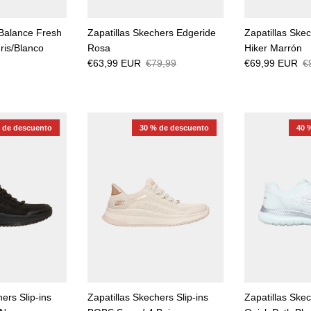
 Balance Fresh
Zapatillas Skechers Edgeride
Zapatillas Ske
is/Blanco
Rosa
Hiker Marrón
€63,99 EUR
€79,99
€69,99 EUR
€
 de descuento
30 % de descuento
40 
ers Slip-ins
Zapatillas Skechers Slip-ins
Zapatillas Skec