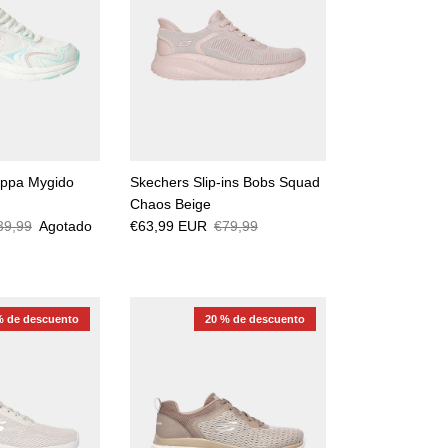
appa Mygido
Skechers Slip-ins Bobs Squad
Chaos Beige
39,99
Agotado
€63,99 EUR
€79,99
% de descuento
20 % de descuento