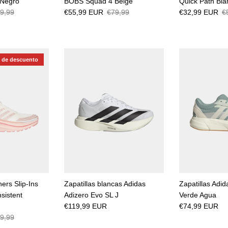
Negro
BOBS Squad 4 Beige
Quick Path Bla
9,99
€55,99 EUR
€79,99
€32,99 EUR
€
 de descuento
ers Slip-Ins
Zapatillas blancas Adidas
Zapatillas Adida
sistent
Adizero Evo SL J
Verde Agua
€119,99 EUR
€74,99 EUR
9,99