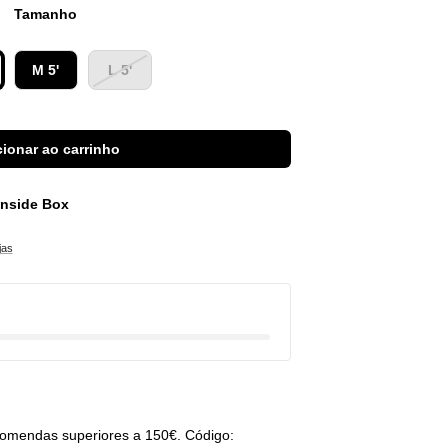
Tamanho
M 5'
L 5'
ionar ao carrinho
 Inside Box
jas
omendas superiores a 150€. Código: