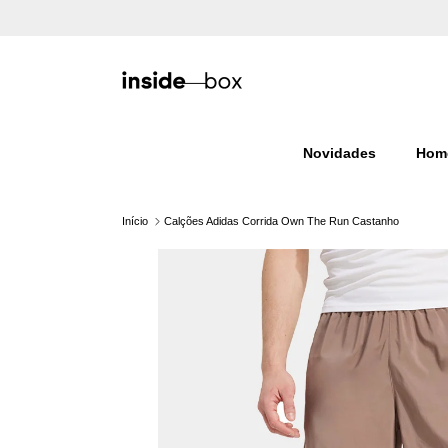
Ir para o conteúdo
Novidades
Hom
Início
Calções Adidas Corrida Own The Run Castanho