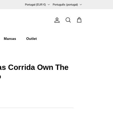
País/Região
Idioma
Portugal (EUR €)
Português (portugal)
Conta
Carrinho
Pesquisar
Marcas
Outlet
as Corrida Own The
o