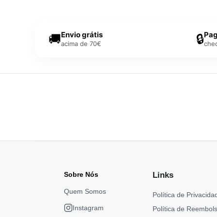
Envio grátis
Pag
🚚
🔒
acima de 70€
che
Sobre Nós
Links
Quem Somos
Política de Privacida
Instagram
Política de Reembol