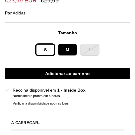
€23,99 EUR
€29,99
Por
Adidas
Tamanho
S
M
L
Adicionar ao carrinho
Recolha disponível em
1 - Inside Box
Normalmente pronto em 4 horas
Verificar a disponibilidade noutras lojas
A CARREGAR...