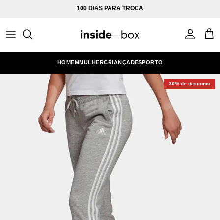
Ir para o conteúdo
100 DIAS PARA TROCA
Conta
Carr
HOMEM
MULHER
CRIANÇA
DESPORTO
30% de desconto