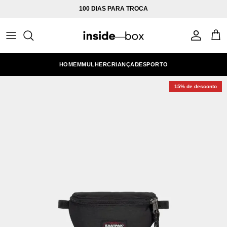
Ir para o conteúdo
100 DIAS PARA TROCA
Conta
Carr
HOMEM
MULHER
CRIANÇA
DESPORTO
15% de desconto