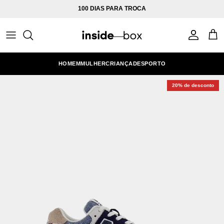
Ir para o conteúdo
100 DIAS PARA TROCA
Conta
Carr
HOMEM
MULHER
CRIANÇA
DESPORTO
20% de desconto