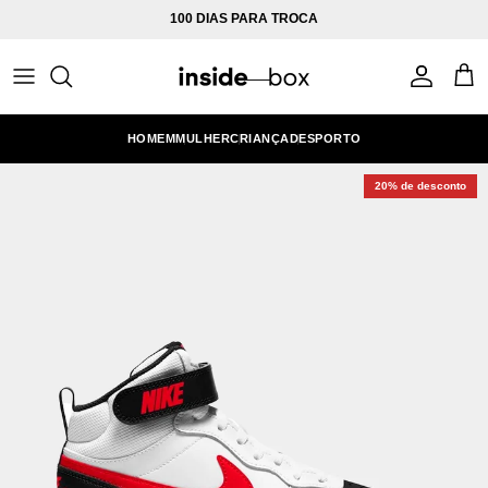
Ir para o conteúdo
100 DIAS PARA TROCA
Conta
Carr
HOMEM
MULHER
CRIANÇA
DESPORTO
20% de desconto