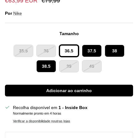
€63,99 EUR
€79,99
Por
Nike
Tamanho
35.5
36
36.5
37.5
38
38.5
39
40
Adicionar ao carrinho
Recolha disponível em
1 - Inside Box
Normalmente pronto em 4 horas
Verificar a disponibilidade noutras lojas