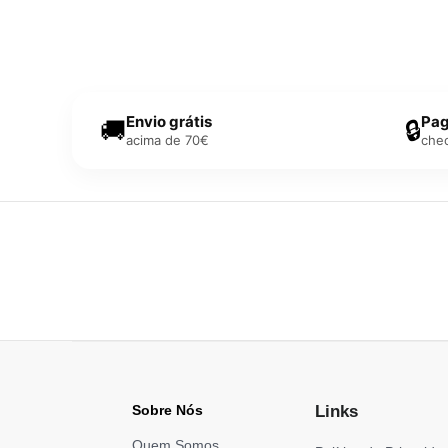
Envio grátis
Pag
🚚
🔒
acima de 70€
che
Sobre Nós
Links
Quem Somos