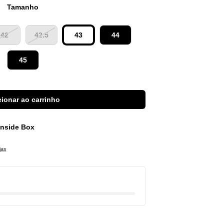
Tamanho
42
42.5
43
44
45
ionar ao carrinho
 Inside Box
jas