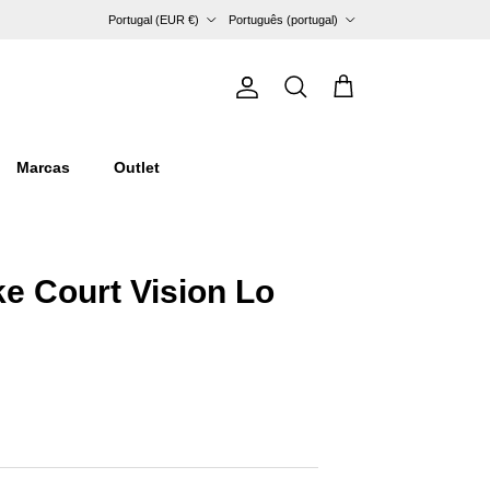
País/Região
Idioma
Portugal (EUR €)
Português (portugal)
Conta
Carrinho
Pesquisar
Marcas
Outlet
ke Court Vision Lo