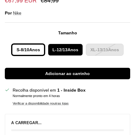
€67,99 EUR
€84,99
Por
Nike
Tamanho
S-8/10Anos
L-12/13Anos
XL-13/15Anos
Adicionar ao carrinho
Recolha disponível em
1 - Inside Box
Normalmente pronto em 4 horas
Verificar a disponibilidade noutras lojas
A CARREGAR...