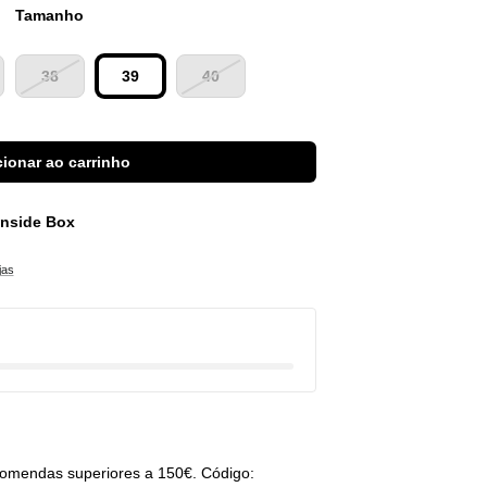
Tamanho
38
39
40
ionar ao carrinho
 Inside Box
jas
omendas superiores a 150€. Código: