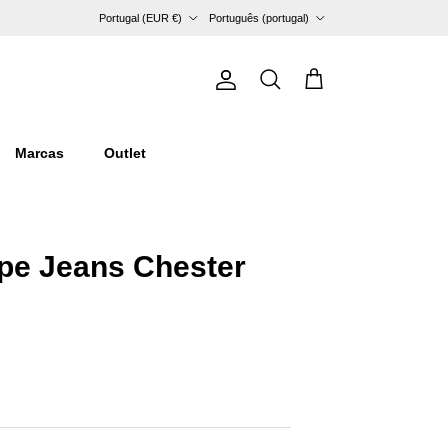
País/Região
Idioma
Portugal (EUR €)
Português (portugal)
Conta
Carrinho
Pesquisar
Marcas
Outlet
pe Jeans Chester