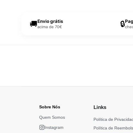
Envio grátis
Pag
🚚
🔒
acima de 70€
che
Sobre Nós
Links
Quem Somos
Política de Privacida
Instagram
Política de Reembol