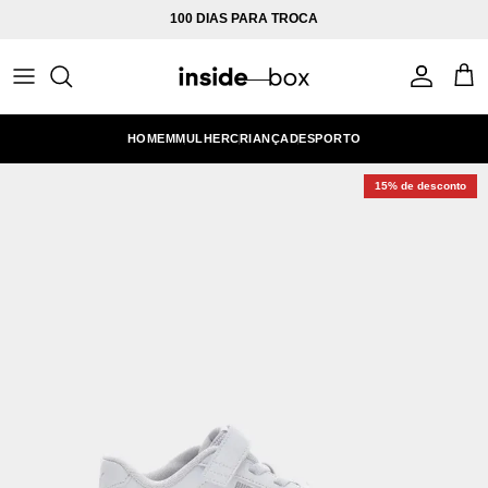
Ir para o conteúdo
100 DIAS PARA TROCA
Conta
Carr
HOMEM
MULHER
CRIANÇA
DESPORTO
15% de desconto