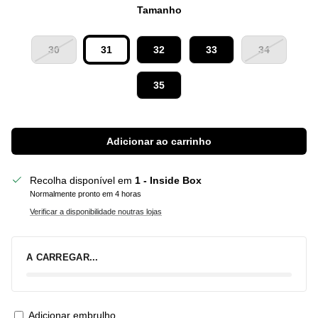
Tamanho
30
31
32
33
34
35
Adicionar ao carrinho
Recolha disponível em
1 - Inside Box
Normalmente pronto em 4 horas
Verificar a disponibilidade noutras lojas
A CARREGAR...
Adicionar embrulho