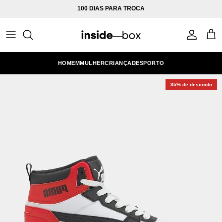
Ir para o conteúdo
100 DIAS PARA TROCA
Conta
Carr
HOMEM
MULHER
CRIANÇA
DESPORTO
35% de desconto