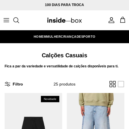
Ir para o conteúdo
100 DIAS PARA TROCA
Conta
Carr
HOMEM
MULHER
CRIANÇA
DESPORTO
Calções Casuais
Fica a par da variedade e versatilidade de calções disponíveis para ti.
Filtro
25 produtos
Novidade