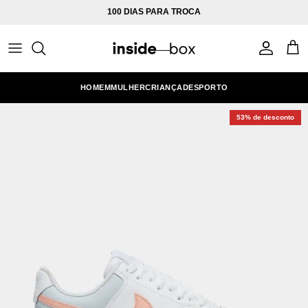
Ir para o conteúdo
100 DIAS PARA TROCA
Conta
Carr
HOMEM
MULHER
CRIANÇA
DESPORTO
53% de desconto