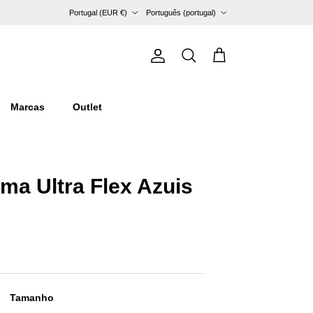
País/Região
Idioma
Portugal (EUR €)
Português (portugal)
Conta
Carrinho
Pesquisar
Marcas
Outlet
ma Ultra Flex Azuis
Tamanho