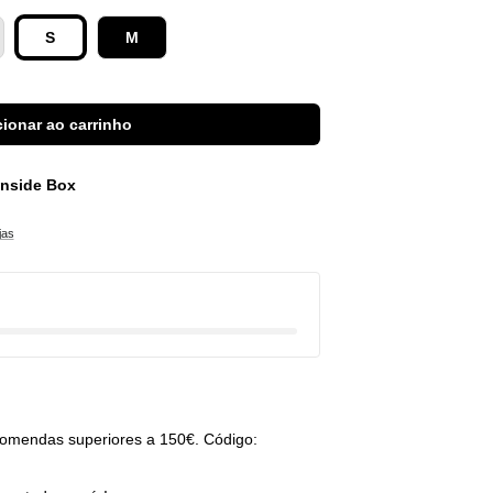
S
M
ionar ao carrinho
 Inside Box
jas
omendas superiores a 150€. Código: