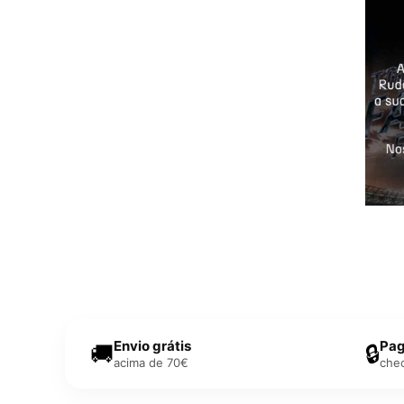
Envio grátis
Pag
🚚
🔒
acima de 70€
che