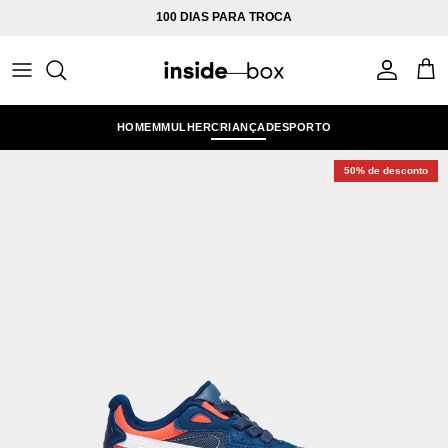
Ir para o conteúdo
100 DIAS PARA TROCA
Conta
Carr
HOMEM
MULHER
CRIANÇA
DESPORTO
50% de desconto