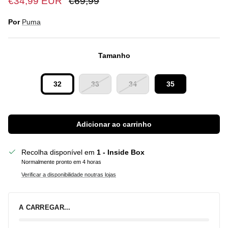
€34,99 EUR
€69,99
Por
Puma
Tamanho
32
33
34
35
Adicionar ao carrinho
Recolha disponível em
1 - Inside Box
Normalmente pronto em 4 horas
Verificar a disponibilidade noutras lojas
A CARREGAR...