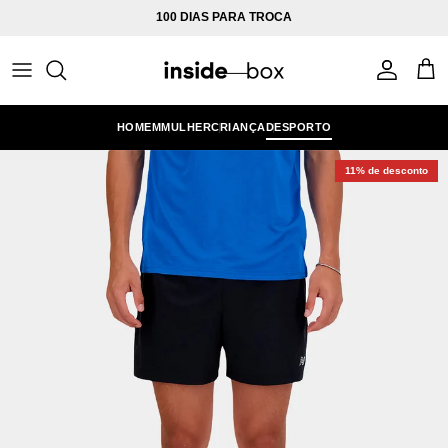
Ir para o conteúdo
100 DIAS PARA TROCA
Conta
Carr
HOMEM
MULHER
CRIANÇA
DESPORTO
11% de desconto