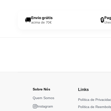
Envio grátis
Pag
🚚
🔒
acima de 70€
che
Sobre Nós
Links
Quem Somos
Política de Privacida
Instagram
Política de Reembol