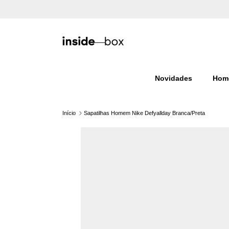
Ir para o conteúdo
Novidades
Hom
Início
Sapatilhas Homem Nike Defyallday Branca/Preta