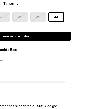
Tamanho
40.5
41
42
44
ionar ao carrinho
 Inside Box
jas
omendas superiores a 150€. Código: