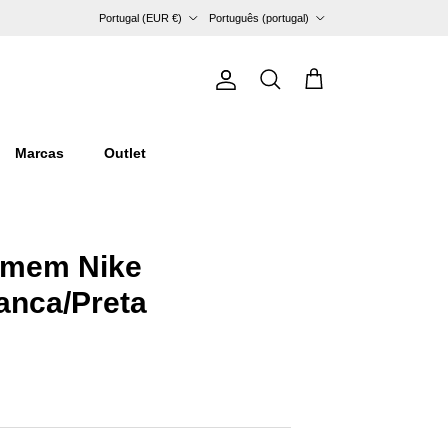
País/Região
Idioma
Portugal (EUR €)
Português (portugal)
Conta
Carrinho
Pesquisar
Marcas
Outlet
omem Nike
anca/Preta