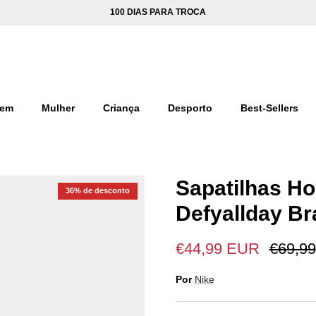
100 DIAS PARA TROCA
em
Mulher
Criança
Desporto
Best-Sellers
Sapatilhas H
36% de desconto
Defyallday Br
€44,99 EUR
€69,99
Por
Nike